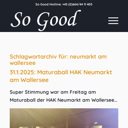
So Good Hotline:
+43 (0)664/44 11 405
Schlagwortarchiv für:
neumarkt am
wallersee
31.1.2025: Maturaball HAK Neumarkt
am Wallersee
Super Stimmung war am Freitag am
Maturaball der HAK Neumarkt am Wallersee…